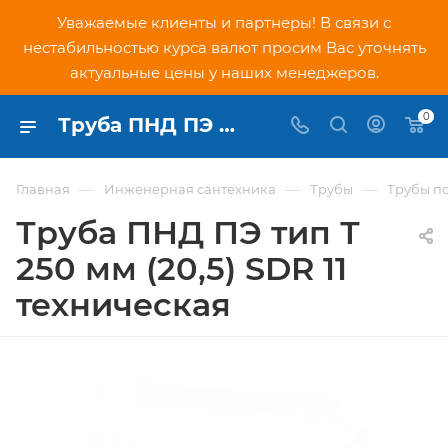
Уважаемые клиенты и партнеры! В связи с
нестабильностью курса валют просим Вас уточнять
актуальные цены у наших менеджеров.
0
Труба ПНД ПЭ тип Т 250 мм (20,5) SDR 11 техническая - купить по низкой цене в Москве, интернет-магазин PNDtech.ru
—
—
—
Главная
Инженерная сантехника
Трубы
Трубы п
Труба ПНД ПЭ тип Т
250 мм (20,5) SDR 11
техническая