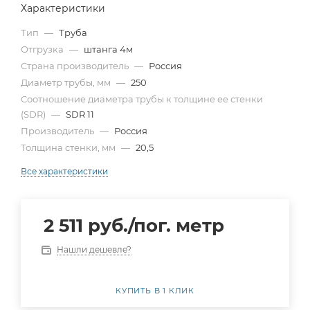
Характеристики
Тип
—
Труба
Отгрузка
—
штанга 4м
Страна производитель
—
Россия
Диаметр трубы, мм
—
250
Cоотношение диаметра трубы к толщине ее стенки
(SDR)
—
SDR 11
Производитель
—
Россия
Толщина стенки, мм
—
20,5
Все характеристики
2 511
руб.
/пог. метр
Нашли дешевле?
КУПИТЬ В 1 КЛИК