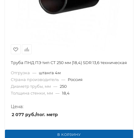
Труба ПНД ПЭ тип CТ 250 мм (18,4) SDR 13,6 техническая
Отгрузка
—
штанга 4м
Страна производитель
—
Россия
Диаметр трубы, мм
—
250
Толщина стенки, мм
—
18,4
Цена:
2 077
руб.
/пог. метр
В КОРЗИНУ