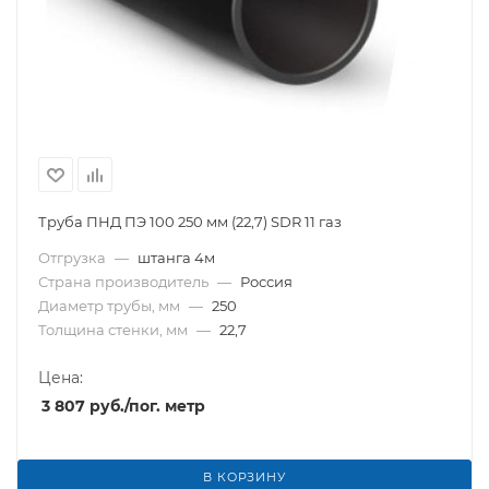
Труба ПНД ПЭ 100 250 мм (22,7) SDR 11 газ
Отгрузка
—
штанга 4м
Страна производитель
—
Россия
Диаметр трубы, мм
—
250
Толщина стенки, мм
—
22,7
Цена:
3 807
руб.
/пог. метр
В КОРЗИНУ