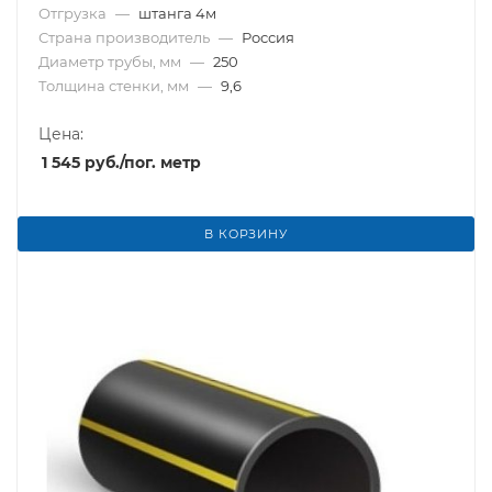
Отгрузка
—
штанга 4м
Страна производитель
—
Россия
Диаметр трубы, мм
—
250
Толщина стенки, мм
—
9,6
Цена:
1 545
руб.
/пог. метр
В КОРЗИНУ