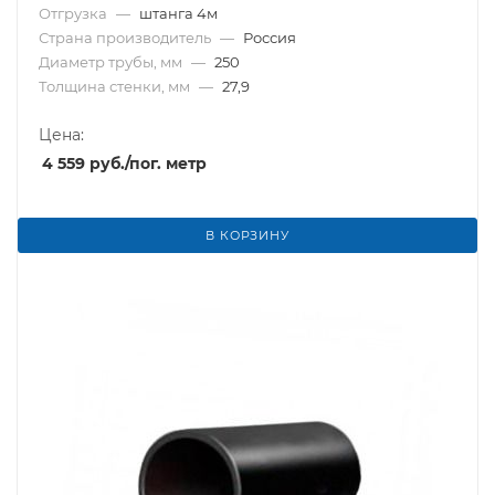
Отгрузка
—
штанга 4м
Страна производитель
—
Россия
Диаметр трубы, мм
—
250
Толщина стенки, мм
—
27,9
Цена:
4 559
руб.
/пог. метр
В КОРЗИНУ