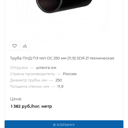
Труба ПНД ПЭ тип OC 250 мм (11,9) SDR 21 техническая
Отгрузка
—
штанга 4м
Страна производитель
—
Россия
Диаметр трубы, мм
—
250
Толщина стенки, мм
—
11,9
Цена:
1 382
руб.
/пог. метр
В КОРЗИНУ