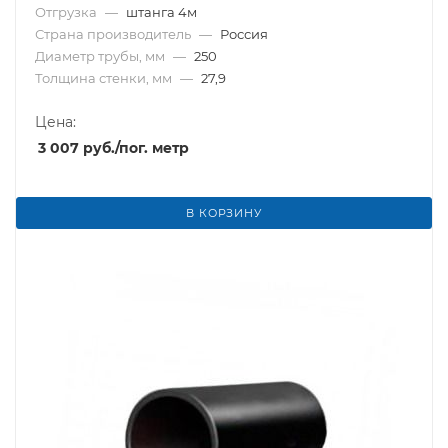
Отгрузка
—
штанга 4м
Страна производитель
—
Россия
Диаметр трубы, мм
—
250
Толщина стенки, мм
—
27,9
Цена:
3 007
руб.
/пог. метр
В КОРЗИНУ