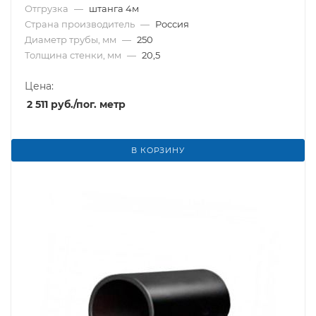
Отгрузка
—
штанга 4м
Страна производитель
—
Россия
Диаметр трубы, мм
—
250
Толщина стенки, мм
—
20,5
Цена:
2 511
руб.
/пог. метр
В КОРЗИНУ