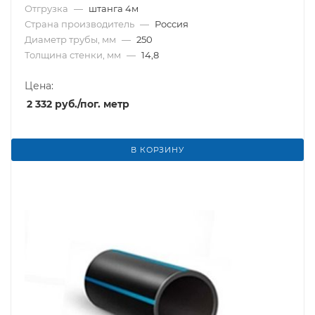
Отгрузка
—
штанга 4м
Страна производитель
—
Россия
Диаметр трубы, мм
—
250
Толщина стенки, мм
—
14,8
Цена:
2 332
руб.
/пог. метр
В КОРЗИНУ