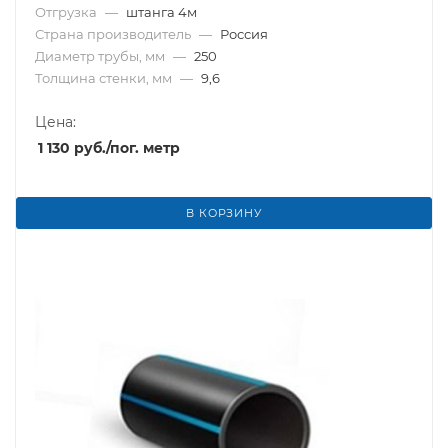
Отгрузка
—
штанга 4м
Страна производитель
—
Россия
Диаметр трубы, мм
—
250
Толщина стенки, мм
—
9,6
Цена:
1 130
руб.
/пог. метр
В КОРЗИНУ