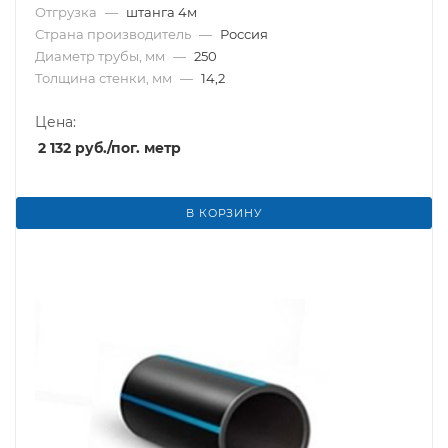
Отгрузка
—
штанга 4м
Страна производитель
—
Россия
Диаметр трубы, мм
—
250
Толщина стенки, мм
—
14,2
Цена:
2 132
руб.
/пог. метр
В КОРЗИНУ