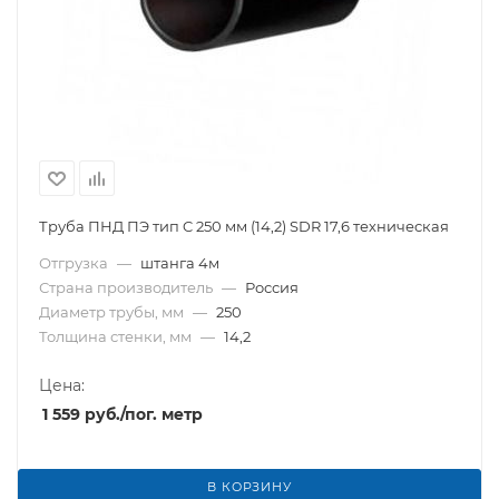
Труба ПНД ПЭ тип C 250 мм (14,2) SDR 17,6 техническая
Отгрузка
—
штанга 4м
Страна производитель
—
Россия
Диаметр трубы, мм
—
250
Толщина стенки, мм
—
14,2
Цена:
1 559
руб.
/пог. метр
В КОРЗИНУ