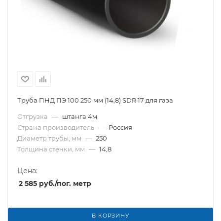
Труба ПНД ПЭ 100 250 мм (14,8) SDR 17 для газа
Отгрузка
—
штанга 4м
Страна производитель
—
Россия
Диаметр трубы, мм
—
250
Толщина стенки, мм
—
14,8
Цена:
2 585
руб.
/пог. метр
В КОРЗИНУ