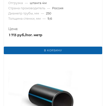
Отгрузка
—
штанга 4м
Страна производитель
—
Россия
Диаметр трубы, мм
—
250
Толщина стенки, мм
—
9,6
Цена:
1 713
руб.
/пог. метр
В КОРЗИНУ