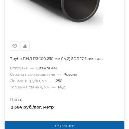
Труба ПНД ПЭ 100 250 мм (14,2) SDR 17,6 для газа
Отгрузка
—
штанга 4м
Страна производитель
—
Россия
Диаметр трубы, мм
—
250
Толщина стенки, мм
—
14,2
Цена:
2 364
руб.
/пог. метр
В КОРЗИНУ