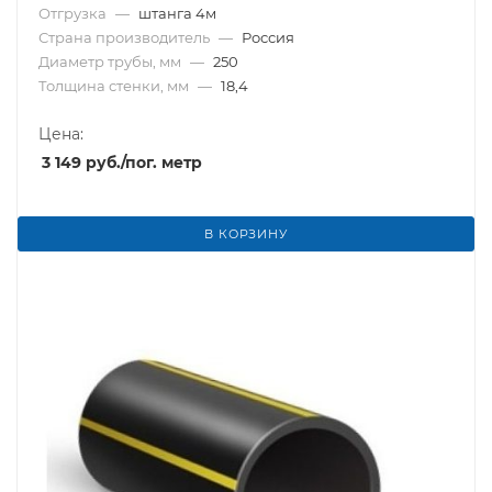
Отгрузка
—
штанга 4м
Страна производитель
—
Россия
Диаметр трубы, мм
—
250
Толщина стенки, мм
—
18,4
Цена:
3 149
руб.
/пог. метр
В КОРЗИНУ