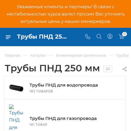
Уважаемые клиенты и партнеры! В связи с
нестабильностью курса валют просим Вас уточнять
актуальные цены у наших менеджеров.
0
Трубы ПНД 250 мм цены за метр - купить в Москве в интернет-магазине PNDtech.ru
—
—
—
Главная
Каталог
Инженерная сантехника
Трубы
Трубы ПНД 250 мм
20
Трубы ПНД для водопровода
185 ТОВАРОВ
Трубы ПНД для газопровода
181 ТОВАР