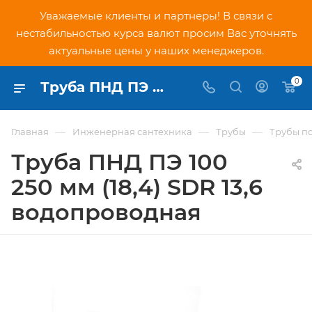
Уважаемые клиенты и партнеры! В связи с
нестабильностью курса валют просим Вас уточнять
актуальные цены у наших менеджеров.
0
Труба ПНД ПЭ 100 250 мм (18,4) SDR 13,6 водопроводная - купить по низкой цене в Москве, интернет-магазин PNDtech.ru
—
—
—
Главная
Инженерная сантехника
Трубы
Трубы п
Труба ПНД ПЭ 100
250 мм (18,4) SDR 13,6
водопроводная