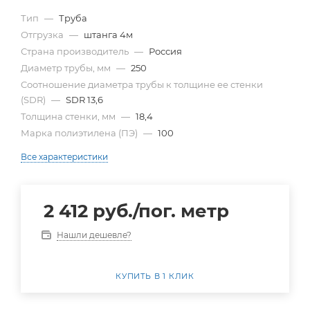
Тип
—
Труба
Отгрузка
—
штанга 4м
Страна производитель
—
Россия
Диаметр трубы, мм
—
250
Cоотношение диаметра трубы к толщине ее стенки
(SDR)
—
SDR 13,6
Толщина стенки, мм
—
18,4
Марка полиэтилена (ПЭ)
—
100
Все характеристики
2 412
руб.
/пог. метр
Нашли дешевле?
КУПИТЬ В 1 КЛИК