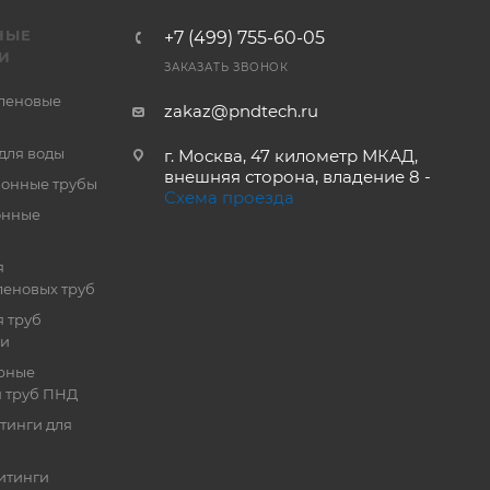
НЫЕ
+7 (499) 755-60-05
И
ЗАКАЗАТЬ ЗВОНОК
леновые
zakaz@pndtech.ru
для воды
г. Москва, 47 километр МКАД,
внешняя сторона, владение 8 -
онные трубы
Схема проезда
онные
я
еновых труб
 труб
ии
рные
я труб ПНД
тинги для
итинги