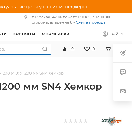
 актуальные цены у наших менеджеров.
г. Москва, 47 километр МКАД, внешняя
сторона, владение 8 -
Схема проезда
СТИ
КОНТАКТЫ
О КОМПАНИИ
ВОЙТИ
0
0
0
200 (4,9) х 1200 мм SN4 Хемкор
 1200 мм SN4 Хемкор