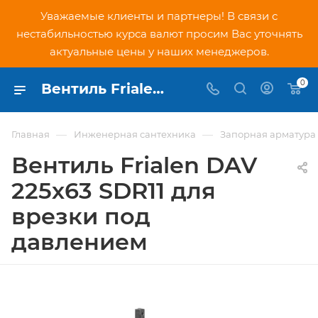
Уважаемые клиенты и партнеры! В связи с
нестабильностью курса валют просим Вас уточнять
актуальные цены у наших менеджеров.
0
Вентиль Frialen DAV 225х63 SDR11 для врезки под давлением - купить по низкой цене в Москве, интернет-магазин PNDtech.ru
—
—
Главная
Инженерная сантехника
Запорная арматура
Вентиль Frialen DAV
225х63 SDR11 для
врезки под
давлением