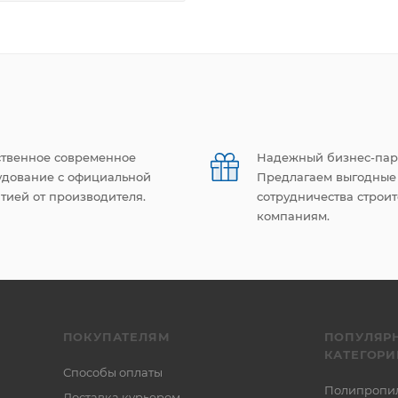
ственное современное
Надежный бизнес-пар
удование с официальной
Предлагаем выгодные
тией от производителя.
сотрудничества строи
компаниям.
ПОКУПАТЕЛЯМ
ПОПУЛЯР
КАТЕГОРИ
Способы оплаты
Полипропи
Доставка курьером