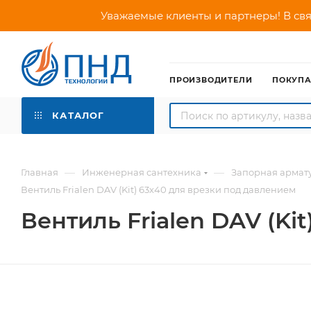
Уважаемые клиенты и партнеры! В свя
ПРОИЗВОДИТЕЛИ
ПОКУП
КАТАЛОГ
—
—
Главная
Инженерная сантехника
Запорная армат
Вентиль Frialen DAV (Kit) 63х40 для врезки под давлением
Вентиль Frialen DAV (Ki