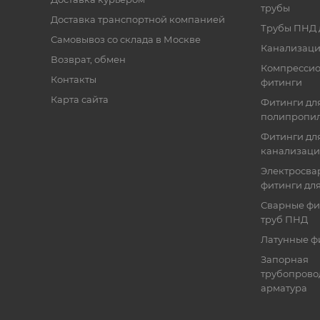
трубы
Доставка транспортной компанией
Трубы ПНД 
Самовывоз со склада в Москве
Канализаци
Возврат, обмен
Компресси
Контакты
фитинги
Карта сайта
Фитинги дл
полипропил
Фитинги для
канализац
Электросва
фитинги дл
Сварные фи
труб ПНД
Латунные ф
Запорная
трубопрово
арматура