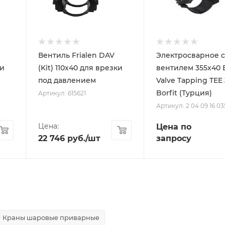
Вентиль Frialen DAV
Электросварное с
ки
(Kit) 110х40 для врезки
вентилем 355х40 
под давлением
Valve Tapping TEE
Borfit (Турция)
Артикул: 615621
Артикул: 2 04 09 16 0
Цена:
Цена по
22 746
руб.
/шт
запросу
Краны шаровые приварные