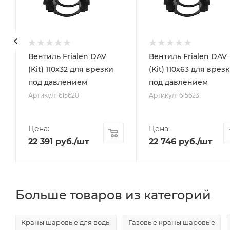
с
Вентиль Frialen DAV
Вентиль Frialen DAV
(Kit) 110х32 для врезки
(Kit) 110х63 для врез
под давлением
под давлением
Артикул: 615620
Артикул: 615623
Цена:
Цена:
22 391
руб.
/шт
22 746
руб.
/шт
Больше товаров из категорий
Краны шаровые для воды
Газовые краны шаровые