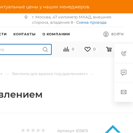
 актуальные цены у наших менеджеров.
г. Москва, 47 километр МКАД, внешняя
сторона, владение 8 -
Схема проезда
СТИ
КОНТАКТЫ
О КОМПАНИИ
ВОЙТИ
0
0
0
—
—
Вентили для врезки под давлением
авлением
Артикул:
615615