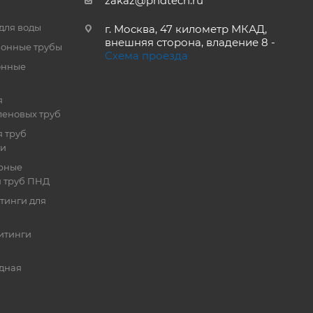
zakaz@pndtech.ru
для воды
г. Москва, 47 километр МКАД,
внешняя сторона, владение 8 -
онные трубы
Схема проезда
онные
я
еновых труб
 труб
ии
рные
я труб ПНД
тинги для
итинги
дная