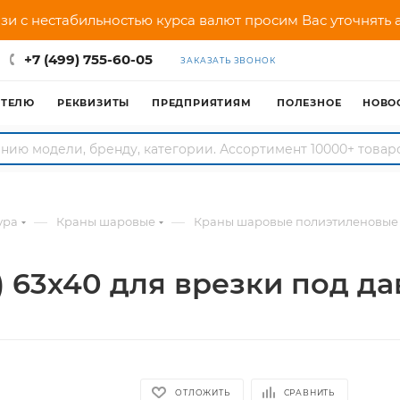
зи с нестабильностью курса валют просим Вас уточнять
+7 (499) 755-60-05
ЗАКАЗАТЬ ЗВОНОК
АТЕЛЮ
РЕКВИЗИТЫ
ПРЕДПРИЯТИЯМ
ПОЛЕЗНОЕ
НОВО
—
—
ура
Краны шаровые
Краны шаровые полиэтиленовые
t) 63х40 для врезки под д
ОТЛОЖИТЬ
СРАВНИТЬ