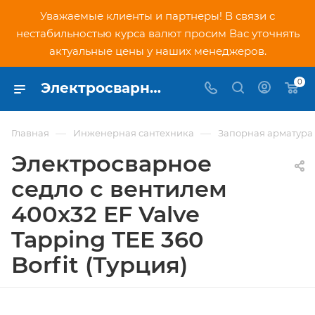
Уважаемые клиенты и партнеры! В связи с
нестабильностью курса валют просим Вас уточнять
актуальные цены у наших менеджеров.
0
Электросварное седло с вентилем 400х32 EF Valve Tapping TEE 360 Borfit (Турция) - купить по низкой цене в Москве, интернет-магазин PNDtech.ru
—
—
Главная
Инженерная сантехника
Запорная арматура
Электросварное
седло с вентилем
400х32 EF Valve
Tapping TEE 360
Borfit (Турция)