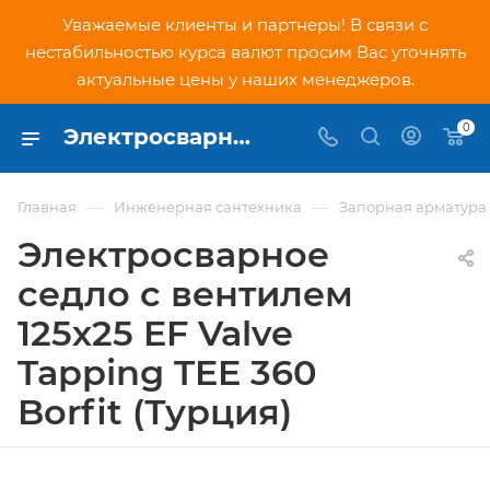
Уважаемые клиенты и партнеры! В связи с
нестабильностью курса валют просим Вас уточнять
актуальные цены у наших менеджеров.
0
Электросварное седло с вентилем 125х25 EF Valve Tapping TEE 360 Borfit (Турция) - купить по низкой цене в Москве, интернет-магазин PNDtech.ru
—
—
Главная
Инженерная сантехника
Запорная арматура
Электросварное
седло с вентилем
125х25 EF Valve
Tapping TEE 360
Borfit (Турция)