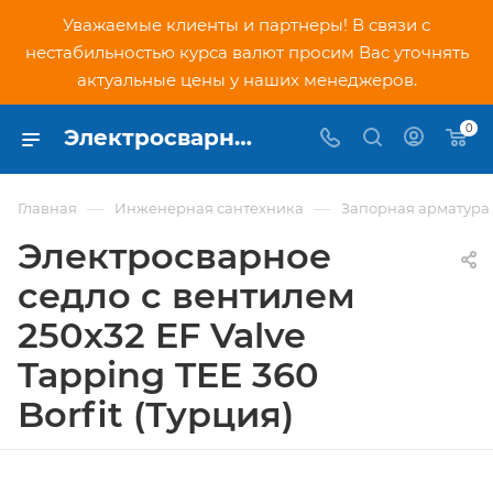
Уважаемые клиенты и партнеры! В связи с
нестабильностью курса валют просим Вас уточнять
актуальные цены у наших менеджеров.
0
Электросварное седло с вентилем 250х32 EF Valve Tapping TEE 360 Borfit (Турция) - купить по низкой цене в Москве, интернет-магазин PNDtech.ru
—
—
Главная
Инженерная сантехника
Запорная арматура
Электросварное
седло с вентилем
250х32 EF Valve
Tapping TEE 360
Borfit (Турция)