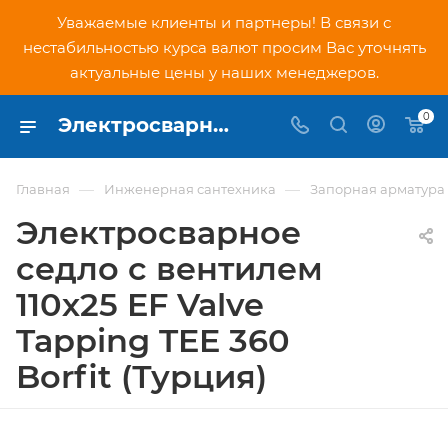
Уважаемые клиенты и партнеры! В связи с
нестабильностью курса валют просим Вас уточнять
актуальные цены у наших менеджеров.
0
Электросварное седло с вентилем 110х25 EF Valve Tapping TEE 360 Borfit (Турция) - купить по низкой цене в Москве, интернет-магазин PNDtech.ru
—
—
Главная
Инженерная сантехника
Запорная арматура
Электросварное
седло с вентилем
110х25 EF Valve
Tapping TEE 360
Borfit (Турция)