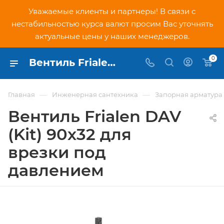
Уважаемые клиенты и партнеры! В связи с
нестабильностью курса валют просим Вас уточнять
актуальные цены у наших менеджеров.
0
Вентиль Frialen DAV (Kit) 90х32 для врезки под давлением - купить по низкой цене в Москве, интернет-магазин PNDtech.ru
—
—
Главная
Инженерная сантехника
Запорная арматура
Вентиль Frialen DAV
(Kit) 90х32 для
врезки под
давлением