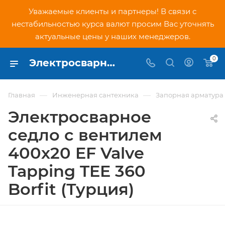
Уважаемые клиенты и партнеры! В связи с
нестабильностью курса валют просим Вас уточнять
актуальные цены у наших менеджеров.
0
Электросварное седло с вентилем 400х20 EF Valve Tapping TEE 360 Borfit (Турция) - купить по низкой цене в Москве, интернет-магазин PNDtech.ru
—
—
Главная
Инженерная сантехника
Запорная арматура
Электросварное
седло с вентилем
400х20 EF Valve
Tapping TEE 360
Borfit (Турция)