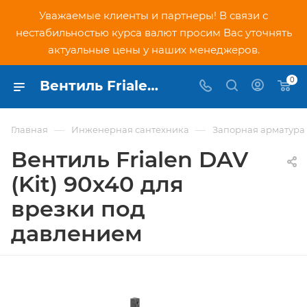
Уважаемые клиенты и партнеры! В связи с
нестабильностью курса валют просим Вас уточнять
актуальные цены у наших менеджеров.
0
Вентиль Frialen DAV (Kit) 90х40 для врезки под давлением - купить по низкой цене в Москве, интернет-магазин PNDtech.ru
—
—
Главная
Инженерная сантехника
Запорная арматура
Вентиль Frialen DAV
(Kit) 90х40 для
врезки под
давлением