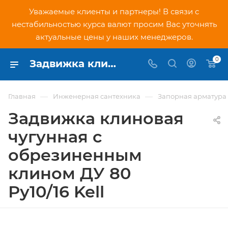
Уважаемые клиенты и партнеры! В связи с
нестабильностью курса валют просим Вас уточнять
актуальные цены у наших менеджеров.
0
Задвижка клиновая чугунная с обрезиненным клином ДУ 80 Ру10/16 Kell - купить по низкой цене в Москве, интернет-магазин PNDtech.ru
—
—
Главная
Инженерная сантехника
Запорная арматура
Задвижка клиновая
чугунная с
обрезиненным
клином ДУ 80
Ру10/16 Kell