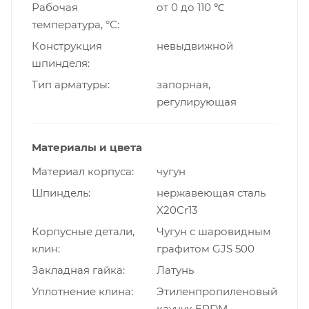
Рабочая
от 0 до 110 ℃
температура, °С
Конструкция
невыдвижной
шпинделя
Тип арматуры
запорная,
регулирующая
Материалы и цвета
Материал корпуса
чугун
Шпиндель
нержавеющая сталь
X20Cr13
Корпусные детали,
Чугун с шаровидным
клин
графитом GJS 500
Закладная гайка
Латунь
Уплотнение клина
Этиленпропиленовый
каучук EPDM