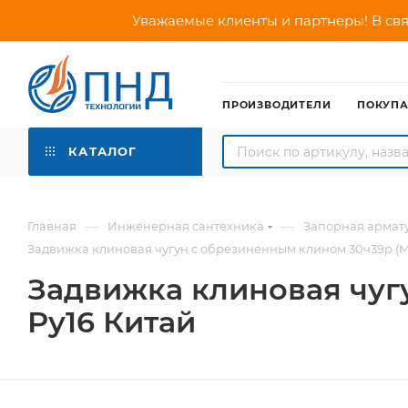
Уважаемые клиенты и партнеры! В свя
ПРОИЗВОДИТЕЛИ
ПОКУП
КАТАЛОГ
—
—
Главная
Инженерная сантехника
Запорная армат
Задвижка клиновая чугун с обрезиненным клином 30ч39р (МЗ
Задвижка клиновая чуг
Ру16 Китай