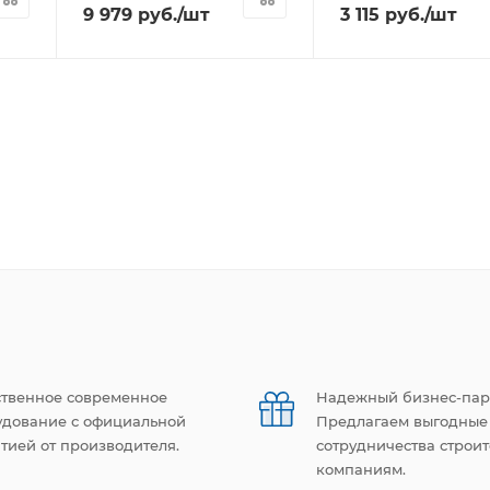
9 979
руб.
/шт
3 115
руб.
/шт
ственное современное
Надежный бизнес-пар
удование с официальной
Предлагаем выгодные
тией от производителя.
сотрудничества строи
компаниям.