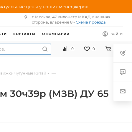
 актуальные цены у наших менеджеров.
г. Москва, 47 километр МКАД, внешняя
сторона, владение 8 -
Схема проезда
СТИ
КОНТАКТЫ
О КОМПАНИИ
ВОЙТИ
0
0
0
—
движки чугунные Китай
м 30ч39р (МЗВ) ДУ 65