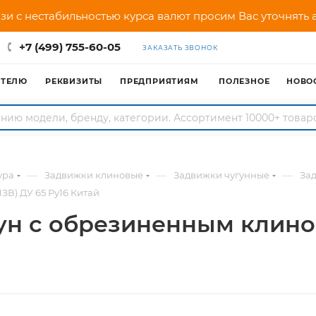
зи с нестабильностью курса валют просим Вас уточнять
+7 (499) 755-60-05
ЗАКАЗАТЬ ЗВОНОК
АТЕЛЮ
РЕКВИЗИТЫ
ПРЕДПРИЯТИЯМ
ПОЛЕЗНОЕ
НОВО
—
—
—
ура
Задвижки клиновые
Задвижки чугунные
За
В) ДУ 65 Ру16 Китай
ун с обрезиненным клино