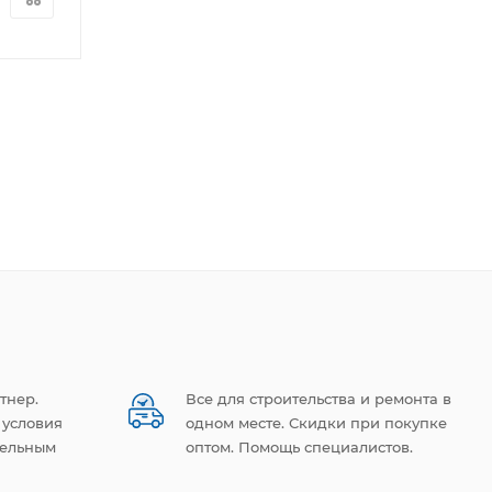
6 794
руб.
/шт
8 082
руб.
/ш
тнер.
Все для строительства и ремонта в
 условия
одном месте. Скидки при покупке
тельным
оптом. Помощь специалистов.