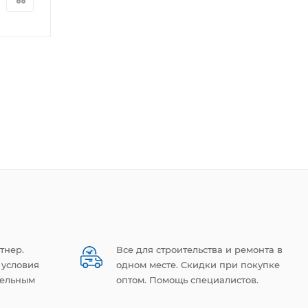
5 023
руб.
/шт
7 009
руб.
/ш
тнер.
Все для строительства и ремонта в
 условия
одном месте. Скидки при покупке
тельным
оптом. Помощь специалистов.