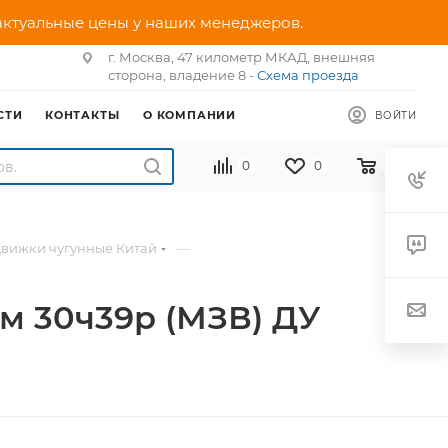
 актуальные цены у наших менеджеров.
г. Москва, 47 километр МКАД, внешняя
сторона, владение 8 -
Схема проезда
СТИ
КОНТАКТЫ
О КОМПАНИИ
ВОЙТИ
0
0
0
—
движки чугунные Китай
м 30ч39р (МЗВ) ДУ