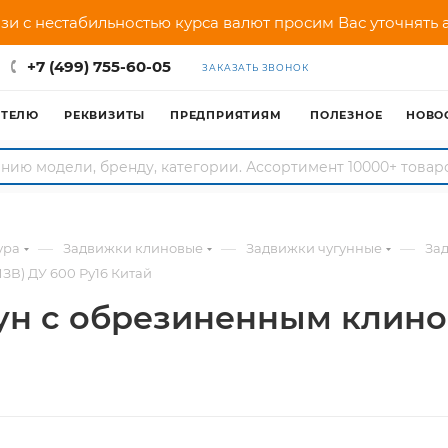
зи с нестабильностью курса валют просим Вас уточнять
+7 (499) 755-60-05
ЗАКАЗАТЬ ЗВОНОК
АТЕЛЮ
РЕКВИЗИТЫ
ПРЕДПРИЯТИЯМ
ПОЛЕЗНОЕ
НОВО
—
—
—
ура
Задвижки клиновые
Задвижки чугунные
За
ЗВ) ДУ 600 Ру16 Китай
ун с обрезиненным клино