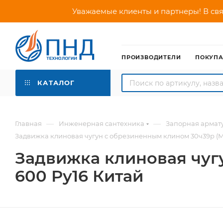
Уважаемые клиенты и партнеры! В свя
ПРОИЗВОДИТЕЛИ
ПОКУП
КАТАЛОГ
—
—
Главная
Инженерная сантехника
Запорная армат
Задвижка клиновая чугун с обрезиненным клином 30ч39р (М
Задвижка клиновая чуг
600 Ру16 Китай