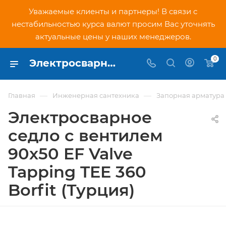
Уважаемые клиенты и партнеры! В связи с
нестабильностью курса валют просим Вас уточнять
актуальные цены у наших менеджеров.
0
Электросварное седло с вентилем 90х50 EF Valve Tapping TEE 360 Borfit (Турция) - купить по низкой цене в Москве, интернет-магазин PNDtech.ru
—
—
Главная
Инженерная сантехника
Запорная арматура
Электросварное
седло с вентилем
90х50 EF Valve
Tapping TEE 360
Borfit (Турция)