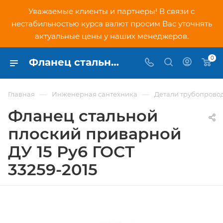
Уважаемые клиенты и партнеры! В связи с
нестабильностью курса валют просим Вас уточнять
актуальные цены у наших менеджеров.
0
Фланец стальной плоский приварной ДУ 15 Ру6 ГОСТ 33259-2015 - купить по низкой цене в Москве, интернет-магазин PNDtech.ru
—
—
Главная
Инженерная сантехника
Детали трубопрово
Фланец стальной
плоский приварной
ДУ 15 Ру6 ГОСТ
33259-2015