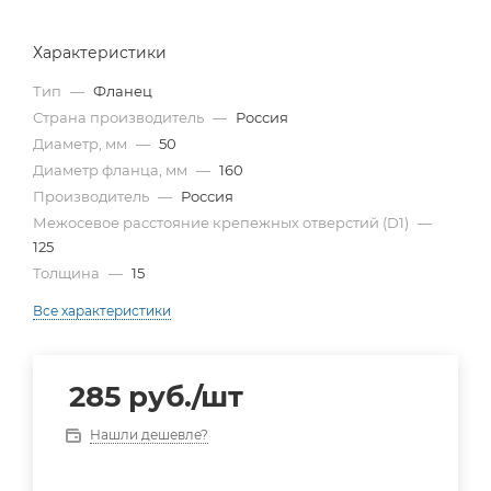
Характеристики
Тип
—
Фланец
Страна производитель
—
Россия
Диаметр, мм
—
50
Диаметр фланца, мм
—
160
Производитель
—
Россия
Межосевое расстояние крепежных отверстий (D1)
—
125
Толщина
—
15
Все характеристики
285
руб.
/шт
Нашли дешевле?