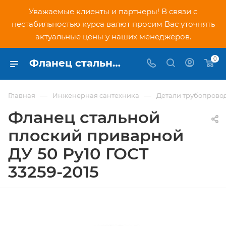
Уважаемые клиенты и партнеры! В связи с
нестабильностью курса валют просим Вас уточнять
актуальные цены у наших менеджеров.
0
Фланец стальной плоский приварной ДУ 50 Ру10 ГОСТ 33259-2015 - купить по низкой цене в Москве, интернет-магазин PNDtech.ru
—
—
Главная
Инженерная сантехника
Детали трубопрово
Фланец стальной
плоский приварной
ДУ 50 Ру10 ГОСТ
33259-2015