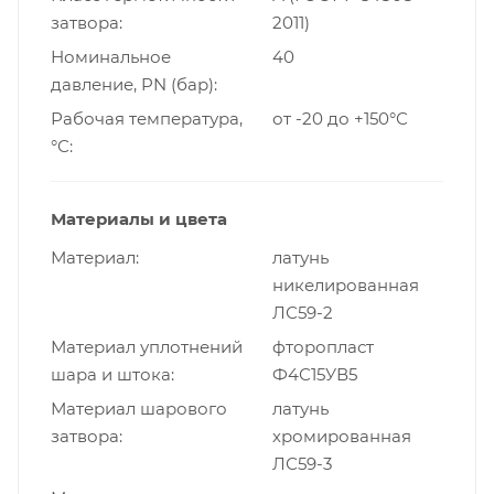
затвора
2011)
Номинальное
40
давление, PN (бар)
Рабочая температура,
от -20 до +150°С
°С
Материалы и цвета
Материал
латунь
никелированная
ЛС59-2
Материал уплотнений
фторопласт
шара и штока
Ф4С15УВ5
Материал шарового
латунь
затвора
хромированная
ЛС59-3