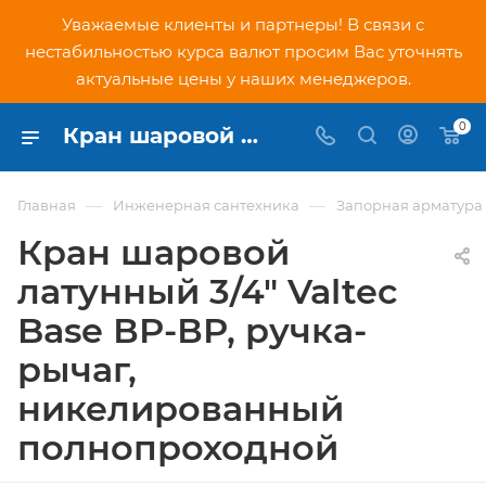
Уважаемые клиенты и партнеры! В связи с
нестабильностью курса валют просим Вас уточнять
актуальные цены у наших менеджеров.
0
Кран шаровой латунный 3/4" Valtec Base ВР-ВР, ручка-рычаг, никелированный полнопроходной (VT.214.N.05) - купить по низкой цене в Москве, интернет-магазин PNDtech.ru
—
—
Главная
Инженерная сантехника
Запорная арматура
Кран шаровой
латунный 3/4" Valtec
Base ВР-ВР, ручка-
рычаг,
никелированный
полнопроходной