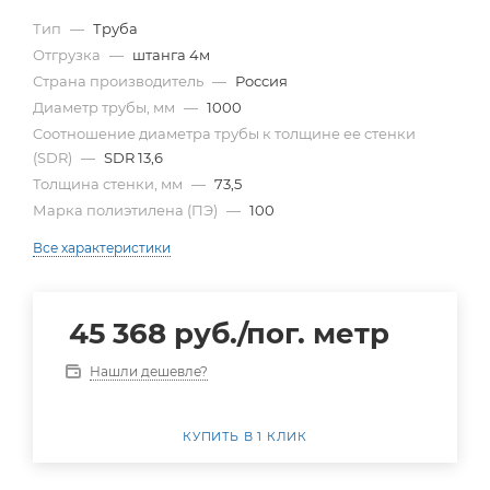
Тип
—
Труба
Отгрузка
—
штанга 4м
Страна производитель
—
Россия
Диаметр трубы, мм
—
1000
Cоотношение диаметра трубы к толщине ее стенки
(SDR)
—
SDR 13,6
Толщина стенки, мм
—
73,5
Марка полиэтилена (ПЭ)
—
100
Все характеристики
45 368
руб.
/пог. метр
Нашли дешевле?
КУПИТЬ В 1 КЛИК