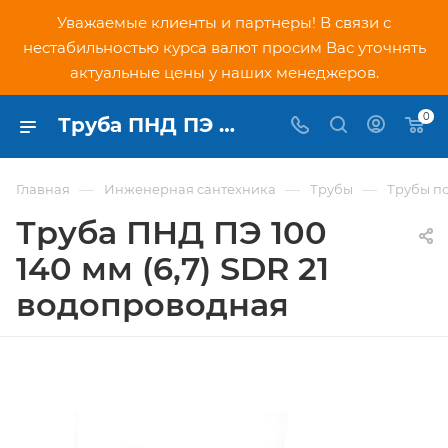
Уважаемые клиенты и партнеры! В связи с
нестабильностью курса валют просим Вас уточнять
актуальные цены у наших менеджеров.
0
Труба ПНД ПЭ 100 140 мм (6,7) SDR 21 водопроводная - купить по низкой цене в Москве, интернет-магазин PNDtech.ru
—
—
—
Главная
Инженерная сантехника
Трубы
Трубы п
Труба ПНД ПЭ 100
140 мм (6,7) SDR 21
водопроводная