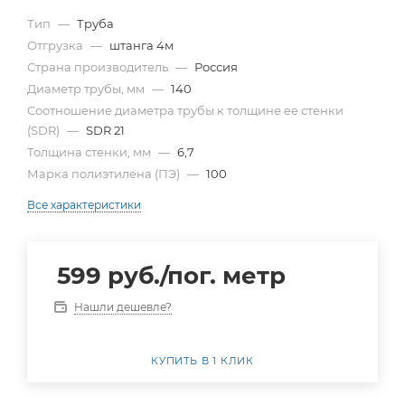
Тип
—
Труба
Отгрузка
—
штанга 4м
Страна производитель
—
Россия
Диаметр трубы, мм
—
140
Cоотношение диаметра трубы к толщине ее стенки
(SDR)
—
SDR 21
Толщина стенки, мм
—
6,7
Марка полиэтилена (ПЭ)
—
100
Все характеристики
599
руб.
/пог. метр
Нашли дешевле?
КУПИТЬ В 1 КЛИК