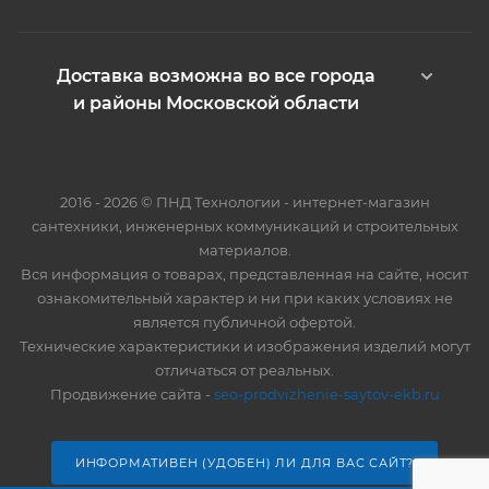
Доставка возможна во все города
и районы Московской области
2016 - 2026 © ПНД Технологии - интернет-магазин
сантехники, инженерных коммуникаций и строительных
материалов.
Вся информация о товарах, представленная на сайте, носит
ознакомительный характер и ни при каких условиях не
является публичной офертой.
Технические характеристики и изображения изделий могут
отличаться от реальных.
Продвижение сайта -
seo-prodvizhenie-saytov-ekb.ru
ИНФОРМАТИВЕН (УДОБЕН) ЛИ ДЛЯ ВАС САЙТ?