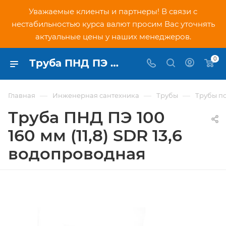
Уважаемые клиенты и партнеры! В связи с
нестабильностью курса валют просим Вас уточнять
актуальные цены у наших менеджеров.
0
Труба ПНД ПЭ 100 160 мм (11,8) SDR 13,6 водопроводная - купить по низкой цене в Москве, интернет-магазин PNDtech.ru
—
—
—
Главная
Инженерная сантехника
Трубы
Трубы п
Труба ПНД ПЭ 100
160 мм (11,8) SDR 13,6
водопроводная