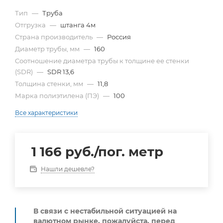
Тип
—
Труба
Отгрузка
—
штанга 4м
Страна производитель
—
Россия
Диаметр трубы, мм
—
160
Cоотношение диаметра трубы к толщине ее стенки
(SDR)
—
SDR 13,6
Толщина стенки, мм
—
11,8
Марка полиэтилена (ПЭ)
—
100
Все характеристики
1 166
руб.
/пог. метр
Нашли дешевле?
В связи с нестабильной ситуацией на
валютном рынке, пожалуйста,
перед