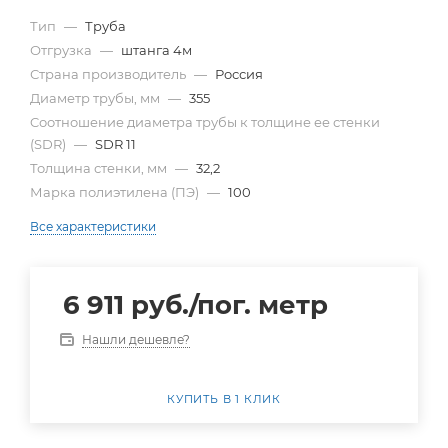
Тип
—
Труба
Отгрузка
—
штанга 4м
Страна производитель
—
Россия
Диаметр трубы, мм
—
355
Cоотношение диаметра трубы к толщине ее стенки
(SDR)
—
SDR 11
Толщина стенки, мм
—
32,2
Марка полиэтилена (ПЭ)
—
100
Все характеристики
6 911
руб.
/пог. метр
Нашли дешевле?
КУПИТЬ В 1 КЛИК