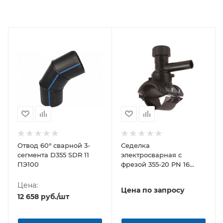
Отвод 60° сварной 3-
Седелка
сегмента D355 SDR 11
электросварная с
ПЭ100
фрезой 355-20 PN 16
TAPPING TEE WITHOUT
VALVE-360'
Цена:
Цена по запросу
BORFIT(Турция)
12 658
руб.
/шт