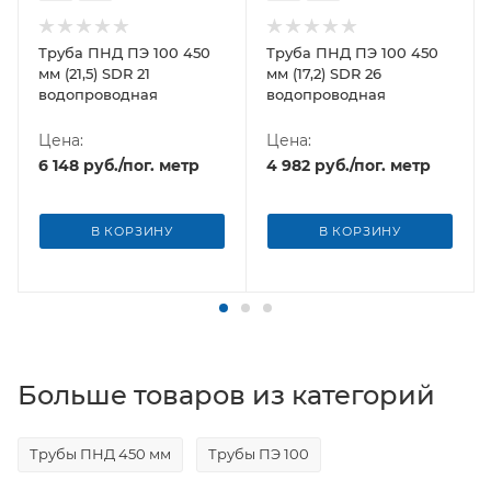
Труба ПНД ПЭ 100 450
Труба ПНД ПЭ 100 450
мм (21,5) SDR 21
мм (17,2) SDR 26
водопроводная
водопроводная
Цена:
Цена:
р
6 148
руб.
/пог. метр
4 982
руб.
/пог. метр
В КОРЗИНУ
В КОРЗИНУ
Больше товаров из категорий
Трубы ПНД 450 мм
Трубы ПЭ 100