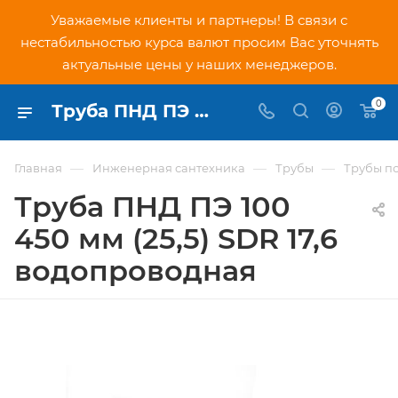
Уважаемые клиенты и партнеры! В связи с
нестабильностью курса валют просим Вас уточнять
актуальные цены у наших менеджеров.
0
Труба ПНД ПЭ 100 450 мм (25,5) SDR 17,6 водопроводная - купить по низкой цене в Москве, интернет-магазин PNDtech.ru
—
—
—
Главная
Инженерная сантехника
Трубы
Трубы п
Труба ПНД ПЭ 100
450 мм (25,5) SDR 17,6
водопроводная