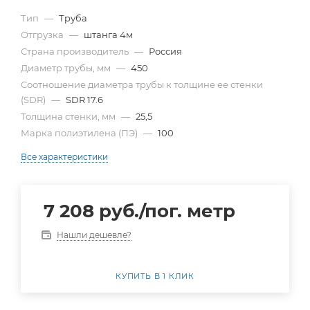
Тип
—
Труба
Отгрузка
—
штанга 4м
Страна производитель
—
Россия
Диаметр трубы, мм
—
450
Cоотношение диаметра трубы к толщине ее стенки
(SDR)
—
SDR 17.6
Толщина стенки, мм
—
25,5
Марка полиэтилена (ПЭ)
—
100
Все характеристики
7 208
руб.
/пог. метр
Нашли дешевле?
КУПИТЬ В 1 КЛИК