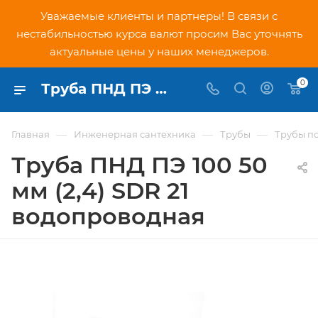
Уважаемые клиенты и партнеры! В связи с
нестабильностью курса валют просим Вас уточнять
актуальные цены у наших менеджеров.
0
Труба ПНД ПЭ 100 50 мм (2,4) SDR 21 водопроводная - купить по низкой цене в Москве, интернет-магазин PNDtech.ru
—
—
—
Главная
Инженерная сантехника
Трубы
Трубы п
Труба ПНД ПЭ 100 50
мм (2,4) SDR 21
водопроводная