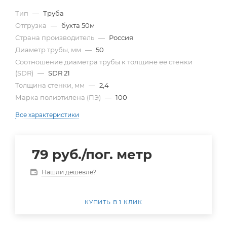
Тип
—
Труба
Отгрузка
—
бухта 50м
Страна производитель
—
Россия
Диаметр трубы, мм
—
50
Cоотношение диаметра трубы к толщине ее стенки
(SDR)
—
SDR 21
Толщина стенки, мм
—
2,4
Марка полиэтилена (ПЭ)
—
100
Все характеристики
79
руб.
/пог. метр
Нашли дешевле?
КУПИТЬ В 1 КЛИК