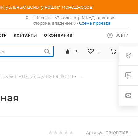
 актуальные цены у наших менеджеров.
г. Москва, 47 километр МКАД, внешняя
сторона, владение 8 -
Схема проезда
СТИ
КОНТАКТЫ
О КОМПАНИИ
ВОЙТИ
0
0
0
—
Трубы ПНД для воды ПЭ 100 SDR 11
дная
Артикул:
ПЭ1011710В