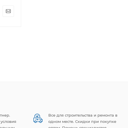
Цена по
Цена по
запросу
запросу
тнер.
Все для строительства и ремонта в
 условия
одном месте. Скидки при покупке
тельным
оптом. Помощь специалистов.