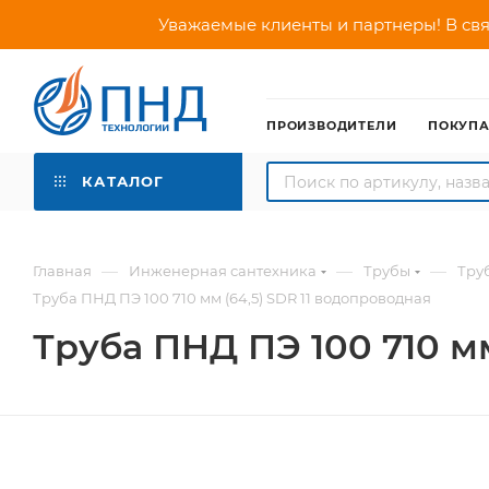
Уважаемые клиенты и партнеры! В свя
ПРОИЗВОДИТЕЛИ
ПОКУП
КАТАЛОГ
—
—
—
Главная
Инженерная сантехника
Трубы
Тру
Труба ПНД ПЭ 100 710 мм (64,5) SDR 11 водопроводная
Труба ПНД ПЭ 100 710 м