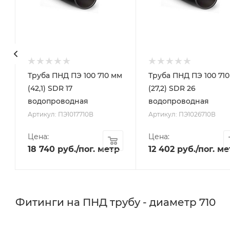
м
Труба ПНД ПЭ 100 710 мм
Труба ПНД ПЭ 100 71
(42,1) SDR 17
(27,2) SDR 26
водопроводная
водопроводная
Артикул: ПЭ1017710В
Артикул: ПЭ1026710В
Цена:
Цена:
18 740
руб.
/пог. метр
12 402
руб.
/пог. м
Фитинги на ПНД трубу - диаметр 710