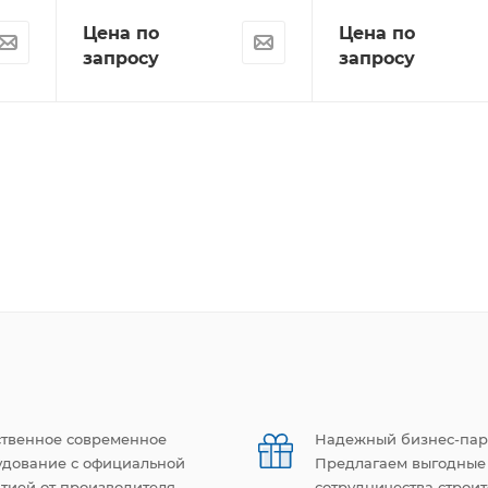
Цена по
Цена по
запросу
запросу
ственное современное
Надежный бизнес-пар
удование с официальной
Предлагаем выгодные
тией от производителя.
сотрудничества строи