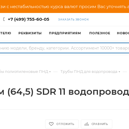
зи с нестабильностью курса валют просим Вас уточнять
+7 (499) 755-60-05
ЗАКАЗАТЬ ЗВОНОК
АТЕЛЮ
РЕКВИЗИТЫ
ПРЕДПРИЯТИЯМ
ПОЛЕЗНОЕ
НОВО
—
—
бы полиэтиленовые ПНД
Трубы ПНД для водопровода
м (64,5) SDR 11 водопрово
ОТЛОЖИТЬ
СРАВНИТЬ