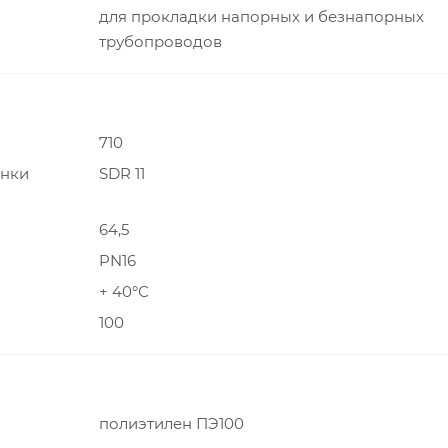
для прокладки напорных и безнапорных
трубопроводов
710
енки
SDR 11
64,5
PN16
+ 40°С
100
полиэтилен ПЭ100