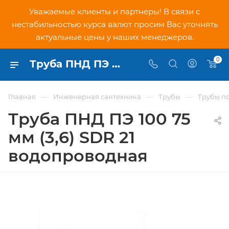
Уважаемые клиенты и партнеры! В связи с
нестабильностью курса валют просим Вас уточнять
актуальные цены у наших менеджеров.
0
Труба ПНД ПЭ 100 75 мм (3,6) SDR 21 водопроводная - купить по низкой цене в Москве, интернет-магазин PNDtech.ru
—
—
—
Главная
Инженерная сантехника
Трубы
Трубы п
Труба ПНД ПЭ 100 75
мм (3,6) SDR 21
водопроводная