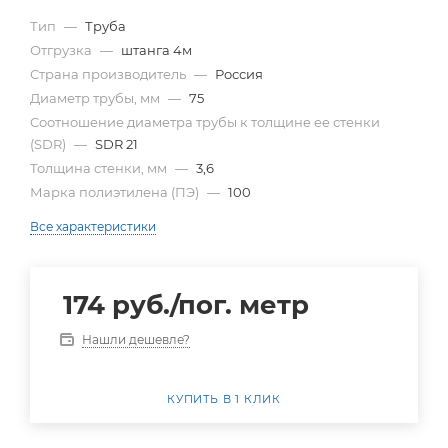
Тип
—
Труба
Отгрузка
—
штанга 4м
Страна производитель
—
Россия
Диаметр трубы, мм
—
75
Cоотношение диаметра трубы к толщине ее стенки
(SDR)
—
SDR 21
Толщина стенки, мм
—
3,6
Марка полиэтилена (ПЭ)
—
100
Все характеристики
174
руб.
/пог. метр
Нашли дешевле?
КУПИТЬ В 1 КЛИК