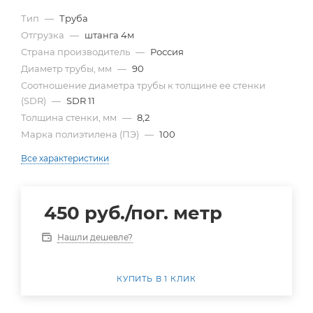
Тип
—
Труба
Отгрузка
—
штанга 4м
Страна производитель
—
Россия
Диаметр трубы, мм
—
90
Cоотношение диаметра трубы к толщине ее стенки
(SDR)
—
SDR 11
Толщина стенки, мм
—
8,2
Марка полиэтилена (ПЭ)
—
100
Все характеристики
450
руб.
/пог. метр
Нашли дешевле?
КУПИТЬ В 1 КЛИК