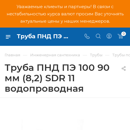
Уважаемые клиенты и партнеры! В связи с
нестабильностью курса валют просим Вас уточнять
актуальные цены у наших менеджеров.
0
Труба ПНД ПЭ 100 90 мм (8,2) SDR 11 водопроводная - купить по низкой цене в Москве, интернет-магазин PNDtech.ru
—
—
—
Главная
Инженерная сантехника
Трубы
Трубы п
Труба ПНД ПЭ 100 90
мм (8,2) SDR 11
водопроводная