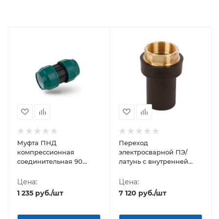
Муфта ПНД
Переход
компрессионная
электросварной ПЭ/
соединительная 90
латунь с внутренней
Poelsan (Турция)
резьбой 90-3" PN 16 PE-
METAL TRANS.PIECE
Цена:
Цена:
FEMALE THREAD
1 235
руб.
/шт
7 120
руб.
/шт
BORFIT (Турция)