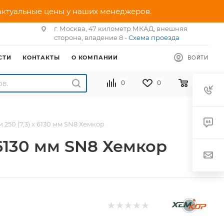
 актуальные цены у наших менеджеров.
г. Москва, 47 километр МКАД, внешняя
сторона, владение 8 -
Схема проезда
СТИ
КОНТАКТЫ
О КОМПАНИИ
ВОЙТИ
0
0
0
50 (7,3) х 6130 мм SN8 Хемкор
 6130 мм SN8 Хемкор