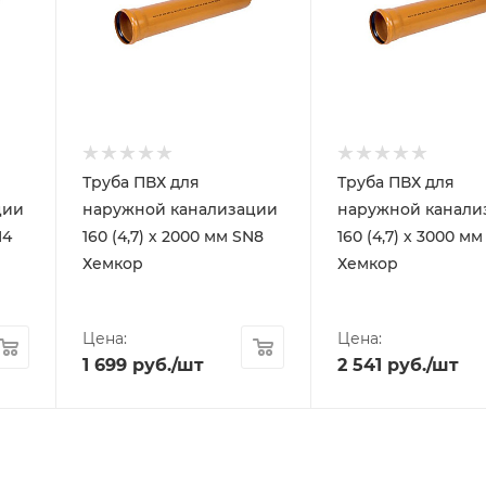
Труба ПВХ для
Труба ПВХ для
ции
наружной канализации
наружной канали
N4
160 (4,7) х 2000 мм SN8
160 (4,7) х 3000 м
Хемкор
Хемкор
Цена:
Цена:
1 699
руб.
/шт
2 541
руб.
/шт