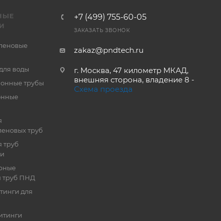
НЫЕ
+7 (499) 755-60-05
И
ЗАКАЗАТЬ ЗВОНОК
леновые
zakaz@pndtech.ru
для воды
г. Москва, 47 километр МКАД,
внешняя сторона, владение 8 -
онные трубы
Схема проезда
онные
я
еновых труб
 труб
ии
рные
я труб ПНД
тинги для
итинги