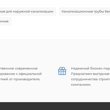
ные для наружной канализации
Канализационные трубы Хе
онные
ственное современное
Надежный бизнес-пар
удование с официальной
Предлагаем выгодные
тией от производителя.
сотрудничества строи
компаниям.