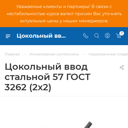
Уважаемые клиенты и партнеры! В связи с
нестабильностью курса валют просим Вас уточнять
актуальные цены у наших менеджеров.
0
Цокольный ввод стальной 57 ГОСТ 3262 (2х2) - купить по низкой цене в Москве, интернет-магазин PNDtech.ru
—
—
Главная
Инженерная сантехника
Неразъемные соеди
Цокольный ввод
стальной 57 ГОСТ
3262 (2х2)