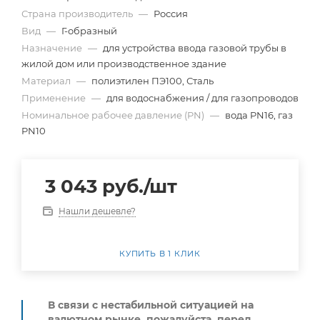
Страна производитель
—
Россия
Вид
—
Г-образный
Назначение
—
для устройства ввода газовой трубы в
жилой дом или производственное здание
Материал
—
полиэтилен ПЭ100, Сталь
Применение
—
для водоснабжения / для газопроводов
Номинальное рабочее давление (PN)
—
вода PN16, газ
PN10
3 043
руб.
/шт
Нашли дешевле?
КУПИТЬ В 1 КЛИК
В связи с нестабильной ситуацией на
валютном рынке, пожалуйста,
перед