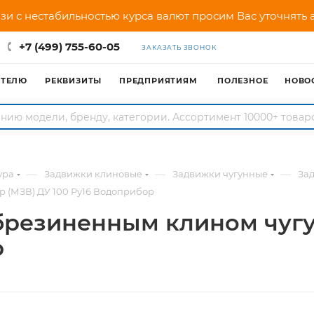
зи с нестабильностью курса валют просим Вас уточнять
+7 (499) 755-60-05
ЗАКАЗАТЬ ЗВОНОК
АТЕЛЮ
РЕКВИЗИТЫ
ПРЕДПРИЯТИЯМ
ПОЛЕЗНОЕ
НОВО
—
—
—
ура
Задвижки клиновые
Задвижки чугунные
За
 (МЗВ) ДУ 100 Ру16 Водоприбор
брезиненным клином чугу
р