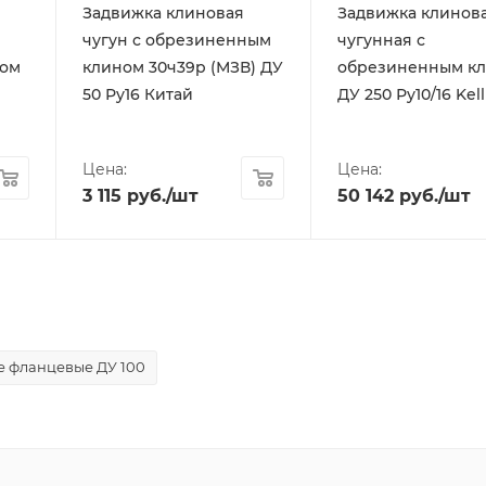
Задвижка клиновая
Задвижка клинов
чугун с обрезиненным
чугунная с
ом
клином 30ч39р (МЗВ) ДУ
обрезиненным к
50 Ру16 Китай
ДУ 250 Ру10/16 Kell
Цена:
Цена:
3 115
руб.
/шт
50 142
руб.
/шт
е фланцевые ДУ 100