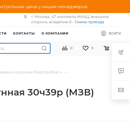
 актуальные цены у наших менеджеров.
г. Москва, 47 километр МКАД, внешняя
сторона, владение 8 -
Схема проезда
СТИ
КОНТАКТЫ
О КОМПАНИИ
ВОЙТИ
0
0
0
—
движки чугунные Водоприбор
нная 30ч39р (МЗВ)