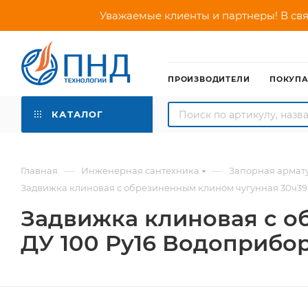
Уважаемые клиенты и партнеры! В свя
ПРОИЗВОДИТЕЛИ
ПОКУП
КАТАЛОГ
—
—
Главная
Инженерная сантехника
Запорная армат
Задвижка клиновая с обрезиненным клином чугунная 30ч39р
Задвижка клиновая с о
ДУ 100 Ру16 Водоприбо