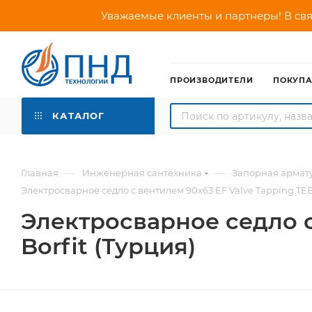
Уважаемые клиенты и партнеры! В свя
ПРОИЗВОДИТЕЛИ
ПОКУП
КАТАЛОГ
—
—
Главная
Инженерная сантехника
Запорная армат
Электросварное седло с вентилем 90х63 EF Valve Tapping TEE 
Электросварное седло с
Borfit (Турция)