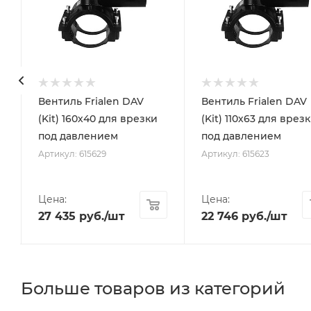
с
Вентиль Frialen DAV
Вентиль Frialen DAV
e
(Kit) 160х40 для врезки
(Kit) 110х63 для врез
под давлением
под давлением
Артикул: 615629
Артикул: 615623
Цена:
Цена:
27 435
руб.
/шт
22 746
руб.
/шт
Больше товаров из категорий