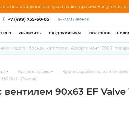
зи с нестабильностью курса валют просим Вас уточнять
+7 (499) 755-60-05
ЗАКАЗАТЬ ЗВОНОК
АТЕЛЮ
РЕКВИЗИТЫ
ПРЕДПРИЯТИЯМ
ПОЛЕЗНОЕ
НОВО
—
—
ура
Краны шаровые
Краны шаровые полиэтиленовые
360 Borfit (Турция)
 вентилем 90х63 EF Valve 