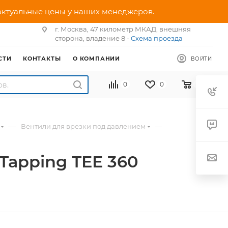
 актуальные цены у наших менеджеров.
г. Москва, 47 километр МКАД, внешняя
сторона, владение 8 -
Схема проезда
СТИ
КОНТАКТЫ
О КОМПАНИИ
ВОЙТИ
0
0
0
—
—
Вентили для врезки под давлением
Tapping TEE 360