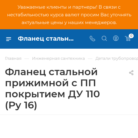
Уважаемые клиенты и партнеры! В связи с
нестабильностью курса валют просим Вас уточнять
актуальные цены у наших менеджеров.
0
Фланец стальной прижимной c ПП покрытием ДУ 110 (Ру 16) - купить по низкой цене в Москве, интернет-магазин PNDtech.ru
—
—
Главная
Инженерная сантехника
Детали трубопрово
Фланец стальной
прижимной c ПП
покрытием ДУ 110
(Ру 16)