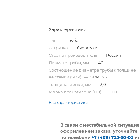
Характеристики
Тип
—
Труба
Отгрузка
—
бухта 50м
Страна производитель
—
Россия
Диаметр трубы, мм
—
40
Cоотношение диаметра трубы к толщине
ее стенки (SDR)
—
SDR 13,6
Толщина стенки, мм
—
3,0
Марка полиэтилена (ПЭ)
—
100
Все характеристики
В связи с нестабильной ситуаци
оформлением заказа, уточняйте 
по телефону
+7 (499) 755-60-05
и