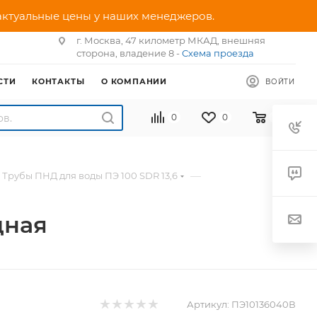
 актуальные цены у наших менеджеров.
г. Москва, 47 километр МКАД, внешняя
сторона, владение 8 -
Схема проезда
СТИ
КОНТАКТЫ
О КОМПАНИИ
ВОЙТИ
0
0
0
—
Трубы ПНД для воды ПЭ 100 SDR 13,6
дная
Артикул:
ПЭ10136040В