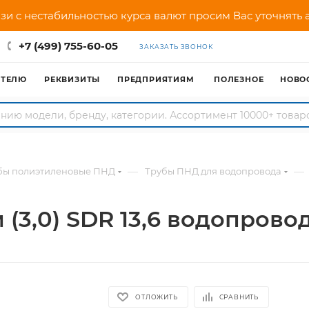
зи с нестабильностью курса валют просим Вас уточнять
+7 (499) 755-60-05
ЗАКАЗАТЬ ЗВОНОК
АТЕЛЮ
РЕКВИЗИТЫ
ПРЕДПРИЯТИЯМ
ПОЛЕЗНОЕ
НОВО
—
—
бы полиэтиленовые ПНД
Трубы ПНД для водопровода
 (3,0) SDR 13,6 водопрово
ОТЛОЖИТЬ
СРАВНИТЬ