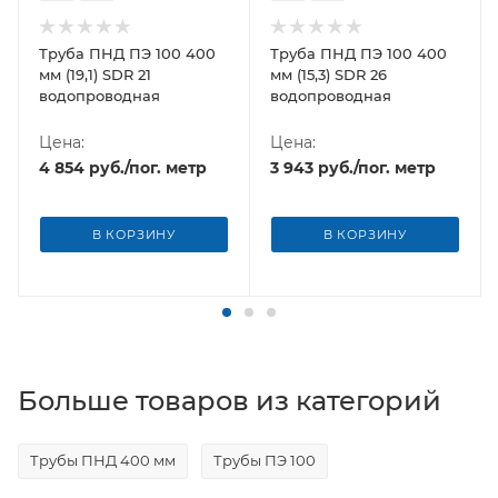
Труба ПНД ПЭ 100 400
Труба ПНД ПЭ 100 400
мм (19,1) SDR 21
мм (15,3) SDR 26
водопроводная
водопроводная
Цена:
Цена:
р
4 854
руб.
/пог. метр
3 943
руб.
/пог. метр
В КОРЗИНУ
В КОРЗИНУ
Больше товаров из категорий
Трубы ПНД 400 мм
Трубы ПЭ 100