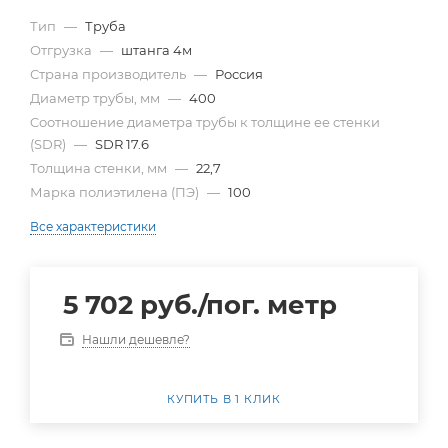
Тип
—
Труба
Отгрузка
—
штанга 4м
Страна производитель
—
Россия
Диаметр трубы, мм
—
400
Cоотношение диаметра трубы к толщине ее стенки
(SDR)
—
SDR 17.6
Толщина стенки, мм
—
22,7
Марка полиэтилена (ПЭ)
—
100
Все характеристики
5 702
руб.
/пог. метр
Нашли дешевле?
КУПИТЬ В 1 КЛИК