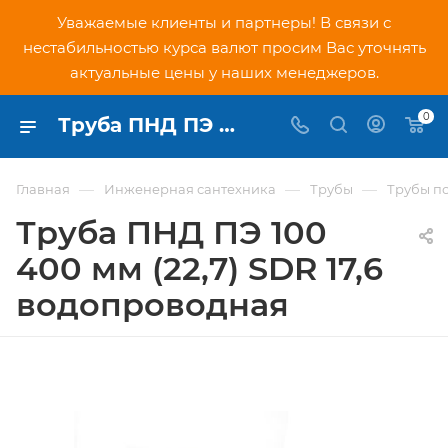
Уважаемые клиенты и партнеры! В связи с
нестабильностью курса валют просим Вас уточнять
актуальные цены у наших менеджеров.
0
Труба ПНД ПЭ 100 400 мм (22,7) SDR 17,6 водопроводная - купить по низкой цене в Москве, интернет-магазин PNDtech.ru
—
—
—
Главная
Инженерная сантехника
Трубы
Трубы п
Труба ПНД ПЭ 100
400 мм (22,7) SDR 17,6
водопроводная