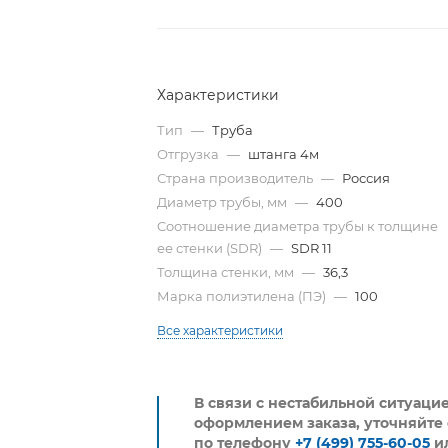
Характеристики
Тип
—
Труба
Отгрузка
—
штанга 4м
Страна производитель
—
Россия
Диаметр трубы, мм
—
400
Cоотношение диаметра трубы к толщине
ее стенки (SDR)
—
SDR 11
Толщина стенки, мм
—
36,3
Марка полиэтилена (ПЭ)
—
100
Все характеристики
В связи с нестабильной ситуаци
оформлением заказа, уточняйте 
по телефону
+7 (499) 755-60-05
и