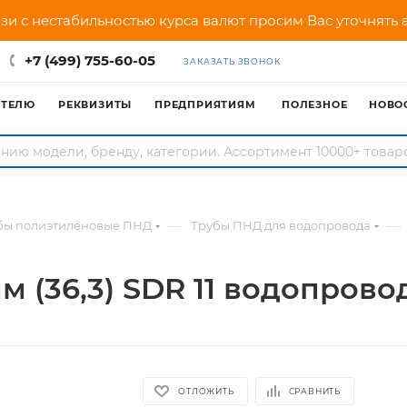
зи с нестабильностью курса валют просим Вас уточнять
+7 (499) 755-60-05
ЗАКАЗАТЬ ЗВОНОК
АТЕЛЮ
РЕКВИЗИТЫ
ПРЕДПРИЯТИЯМ
ПОЛЕЗНОЕ
НОВО
—
—
бы полиэтиленовые ПНД
Трубы ПНД для водопровода
м (36,3) SDR 11 водопрово
ОТЛОЖИТЬ
СРАВНИТЬ