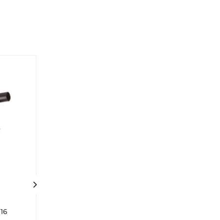
Седелка
Седелка
электросварная с
электросварна
16
фрезой 400-20 PN 16
фрезой 400-32 