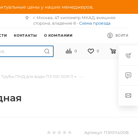
 актуальные цены у наших менеджеров.
г. Москва, 47 километр МКАД, внешняя
сторона, владение 8 -
Схема проезда
СТИ
КОНТАКТЫ
О КОМПАНИИ
ВОЙТИ
0
0
0
—
Трубы ПНД для воды ПЭ 100 SDR 11
дная
Артикул:
ПЭ1011400В