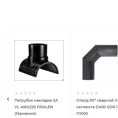
Патрубок накладка SA
Отвод 90° сварной 3
T
VL 400х225 FRIALEN
сегмента D400 SDR 1
(Германия)
ПЭ100