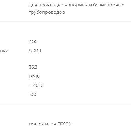
для прокладки напорных и безнапорных
трубопроводов
400
енки
SDR 11
36,3
PN16
+ 40°С
100
полиэтилен ПЭ100