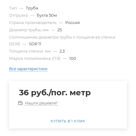
Тип
—
Труба
Отгрузка
—
бухта 50м
Страна производитель
—
Россия
Диаметр трубы, мм
—
25
Cоотношение диаметра трубы к толщине ее стенки
(SDR)
—
SDR 11
Толщина стенки, мм
—
2,3
Марка полиэтилена (ПЭ)
—
100
Все характеристики
36
руб.
/пог. метр
Нашли дешевле?
КУПИТЬ В 1 КЛИК