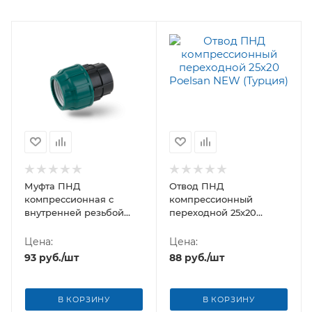
Муфта ПНД
Отвод ПНД
компрессионная с
компрессионный
внутренней резьбой
переходной 25x20
25х1" Poelsan NEW
Poelsan NEW (Турция)
(Турция)
Цена:
Цена:
93
руб.
/шт
88
руб.
/шт
В КОРЗИНУ
В КОРЗИНУ