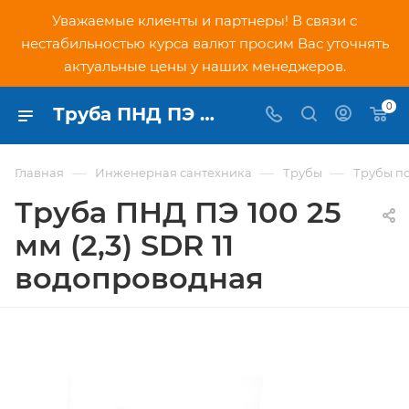
Уважаемые клиенты и партнеры! В связи с
нестабильностью курса валют просим Вас уточнять
актуальные цены у наших менеджеров.
0
Труба ПНД ПЭ 100 25 мм (2,3) SDR 11 водопроводная - купить по низкой цене в Москве, интернет-магазин PNDtech.ru
—
—
—
Главная
Инженерная сантехника
Трубы
Трубы п
Труба ПНД ПЭ 100 25
мм (2,3) SDR 11
водопроводная