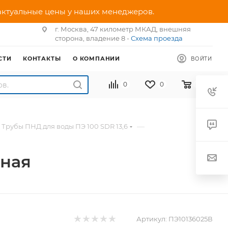
 актуальные цены у наших менеджеров.
г. Москва, 47 километр МКАД, внешняя
сторона, владение 8 -
Схема проезда
СТИ
КОНТАКТЫ
О КОМПАНИИ
ВОЙТИ
0
0
0
—
Трубы ПНД для воды ПЭ 100 SDR 13,6
дная
Артикул:
ПЭ10136025В