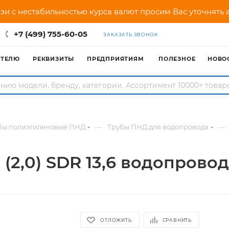
зи с нестабильностью курса валют просим Вас уточнять
+7 (499) 755-60-05
ЗАКАЗАТЬ ЗВОНОК
АТЕЛЮ
РЕКВИЗИТЫ
ПРЕДПРИЯТИЯМ
ПОЛЕЗНОЕ
НОВО
—
—
бы полиэтиленовые ПНД
Трубы ПНД для водопровода
 (2,0) SDR 13,6 водопрово
ОТЛОЖИТЬ
СРАВНИТЬ