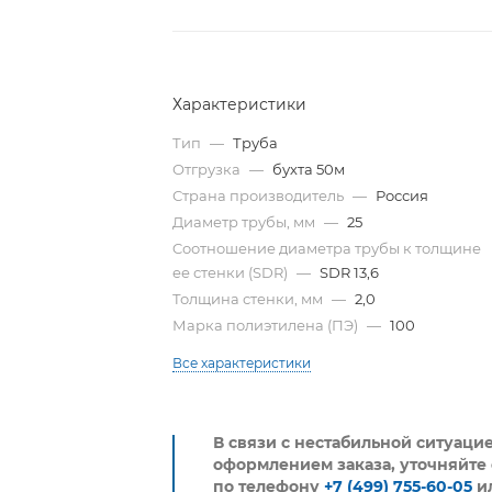
Характеристики
Тип
—
Труба
Отгрузка
—
бухта 50м
Страна производитель
—
Россия
Диаметр трубы, мм
—
25
Cоотношение диаметра трубы к толщине
ее стенки (SDR)
—
SDR 13,6
Толщина стенки, мм
—
2,0
Марка полиэтилена (ПЭ)
—
100
Все характеристики
В связи с нестабильной ситуаци
оформлением заказа, уточняйте 
по телефону
+7 (499) 755-60-05
и