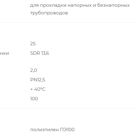
для прокладки напорных и безнапорных
трубопроводов
25
енки
SDR 13,6
2,0
PN12,5
+ 40°С
100
полиэтилен ПЭ100